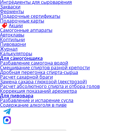
Ингредиенты для сыроварения
Закваски
Ферменты
Подарочные сертификаты
Подарочные карты
Акции
Самогонные аппараты
Автоклавы
Коптильни
Пивоварни
Журнал
Калькуляторы
Для самогонщика
Разбавление самогона водой
Смешивание спиртов разной крепости
Дробная перегонка спирта-сырца
Расчет сахарной браги
Замена сахара глюкозой (декстрозой)
Расчет абсолютного спирта и отбора голов
Коррекция показаний ареометра
Для пивовара
Разбавление и испарение сусла
Содержание алкоголя в пиве