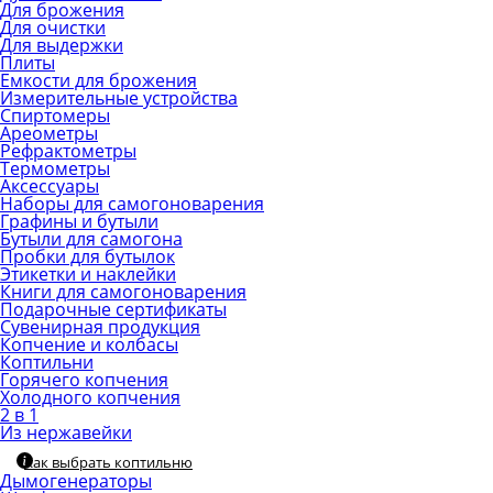
Для брожения
Для очистки
Для выдержки
Плиты
Емкости для брожения
Измерительные устройства
Спиртомеры
Ареометры
Рефрактометры
Термометры
Аксессуары
Наборы для самогоноварения
Графины и бутыли
Бутыли для самогона
Пробки для бутылок
Этикетки и наклейки
Книги для самогоноварения
Подарочные сертификаты
Сувенирная продукция
Копчение и колбасы
Коптильни
Горячего копчения
Холодного копчения
2 в 1
Из нержавейки
Как выбрать коптильню
Дымогенераторы