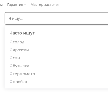
ам
Гарантия +
Мастер застолья
Часто ищут
солод
дрожжи
спн
бутылка
термометр
пробка