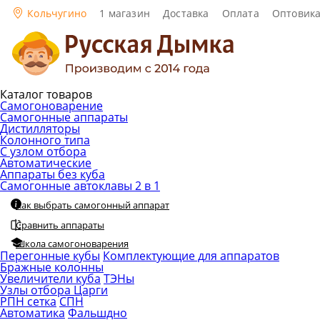
Кольчугино
1 магазин
Доставка
Оплата
Оптовик
Каталог товаров
Самогоноварение
Самогонные аппараты
Дистилляторы
Колонного типа
С узлом отбора
Автоматические
Аппараты без куба
Самогонные автоклавы 2 в 1
Как выбрать самогонный аппарат
Сравнить аппараты
Школа самогоноварения
Перегонные кубы
Комплектующие для аппаратов
Бражные колонны
Увеличители куба
ТЭНы
Узлы отбора
Царги
РПН сетка
СПН
Автоматика
Фальшдно