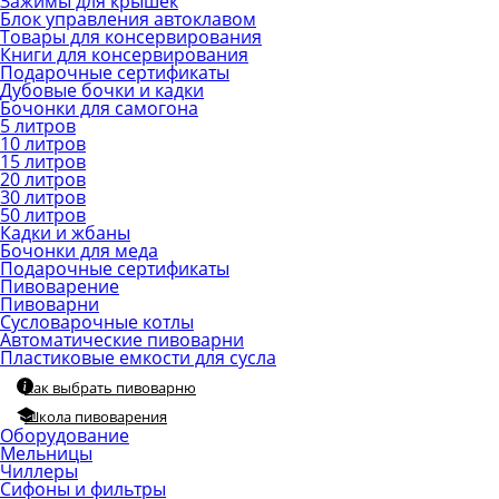
Зажимы для крышек
Блок управления автоклавом
Товары для консервирования
Книги для консервирования
Подарочные сертификаты
Дубовые бочки и кадки
Бочонки для самогона
5 литров
10 литров
15 литров
20 литров
30 литров
50 литров
Кадки и жбаны
Бочонки для меда
Подарочные сертификаты
Пивоварение
Пивоварни
Сусловарочные котлы
Автоматические пивоварни
Пластиковые емкости для сусла
Как выбрать пивоварню
Школа пивоварения
Оборудование
Мельницы
Чиллеры
Сифоны и фильтры