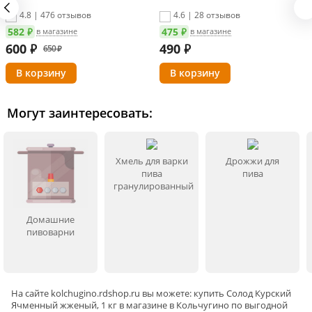
4.8 | 476 отзывов
4.6 | 28 отзывов
582 ₽
475 ₽
в магазине
в магазине
600
₽
490
₽
650 ₽
Могут заинтересовать:
Хмель для варки
Дрожжи для
пива
пива
гранулированный
Домашние
пивоварни
На сайте
kolchugino
.rdshop.ru вы можете: купить Солод Курский
Ячменный жженый, 1 кг в магазине в Кольчугино по выгодной