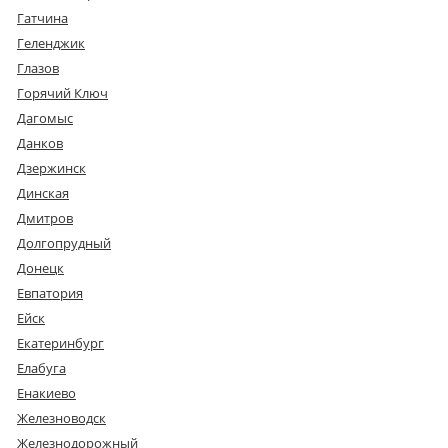
Гатчина
Геленджик
Глазов
Горячий Ключ
Дагомыс
Данков
Дзержинск
Динская
Дмитров
Долгопрудный
Донецк
Евпатория
Ейск
Екатеринбург
Елабуга
Енакиево
Железноводск
Железнодорожный