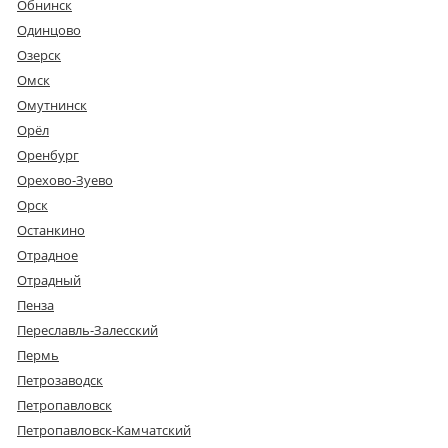
Обнинск
Одинцово
Озерск
Омск
Омутнинск
Орёл
Оренбург
Орехово-Зуево
Орск
Останкино
Отрадное
Отрадный
Пенза
Переславль-Залесский
Пермь
Петрозаводск
Петропавловск
Петропавловск-Камчатский