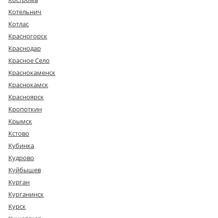
Котельнич
Котлас
Красногорск
Краснодар
Красное Село
Краснокаменск
Краснокамск
Красноярск
Кропоткин
Крымск
Кстово
Кубинка
Кудрово
Куйбышев
Курган
Курганинск
Курск