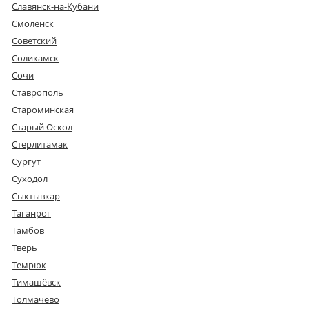
Славянск-на-Кубани
Смоленск
Советский
Соликамск
Сочи
Ставрополь
Староминская
Старый Оскол
Стерлитамак
Сургут
Суходол
Сыктывкар
Таганрог
Тамбов
Тверь
Темрюк
Тимашёвск
Толмачёво