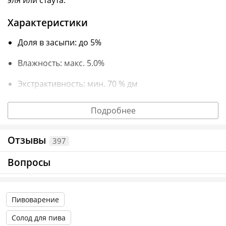
Характеристики
Доля в засыпи: до 5%
Влажность: макс. 5.0%
Экстрактивность: мин. 70 % дм
Цвет: 900 EBC
Подробнее
Условия хранения
Отзывы
397
Хранить при температуре не более 20°С и влажности
не выше 40%. Срок хранения — 1 год.
Вопросы
Информация о технических характеристиках, комплектации и
Пивоварение
внешнем виде товара основывается на последних доступных
данных от поставщика.
Солод для пива