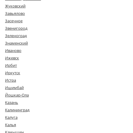
Жуковский
Завьялово
Засечное
Звенигород
Зеленоград
Знаменский
Иваново
Ижевск
Ирбит
Иркутск
Истра
Ишимбай
Йошкар-Ола
Казань
Калининград
Калуга
Калья
Камышин