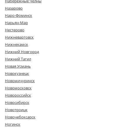
Набережные Челны
Назарово
Наро-Фоминск
Нарьян-Мар
Нестерово
Нижневартовск
Нижнекамск
Нижний Новгород
Нижний Тагил
Новая Усмань
Новокузнецк
Новомичуринск
Новомосковск
Новороссийск
Новосибирск
Новотроицк
Новочебоксарск
Ногинск