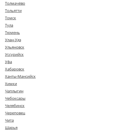
Толмачёво
Тольятти
Томск
Тула
Тюмень
Улан-Удэ
Ульяновск
Уссурийск
Уфа
Хабаровск
Ханты-Мансийск
Химки
Чаплыгин
Чебоксары
Челябинск
Череповец
Чита
Шарья