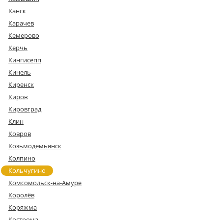
Канск
Карачев
Кемерово
Керчь
Кингисепп
Кинель
Киренск
Киров
Кировград
Клин
Ковров
Козьмодемьянск
Колпино
Кольчугино
Комсомольск-на-Амуре
Королёв
Коряжма
Кострома