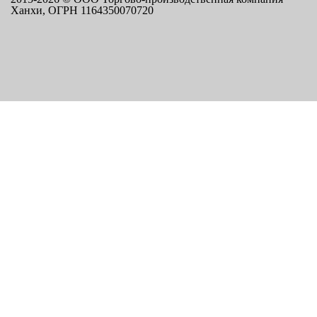
Ханхи, ОГРН 1164350070720